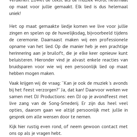
Ed Sheeran en Carole King. Ook mag je bij ons altijd een
verzoeknummer kiezen. Dus heb je een eigen favoriet?
Laat het ons dan weten. We vinden het namelijk
belangrijk dat de muziek écht bij jullie past.
Naast de bestaande liedjes doen we nog iets bijzonders.
We schrijven de mooiste persoonlijke liedjes voor
bruidsparen en andere mensen die iets speciaals
verdienen. Zowel de tekst als de muziek wordt helemaal
op maat voor jullie gemaakt. Elk lied is dus helemaal
uniek!
Het op maat gemaakte liedje komen we live voor jullie
zingen en spelen op de huwelijksdag, bijvoorbeeld tijdens
de ceremonie. Daarnaast maken wij een professionele
opname van het lied. Op die manier heb je een prachtige
herinnering aan je bruiloft, die je elke keer opnieuw kunt
beluisteren. Hieronder vind je alvast enkele reacties van
bruidsparen voor wie wij een persoonlijk lied op maat
hebben mogen maken.