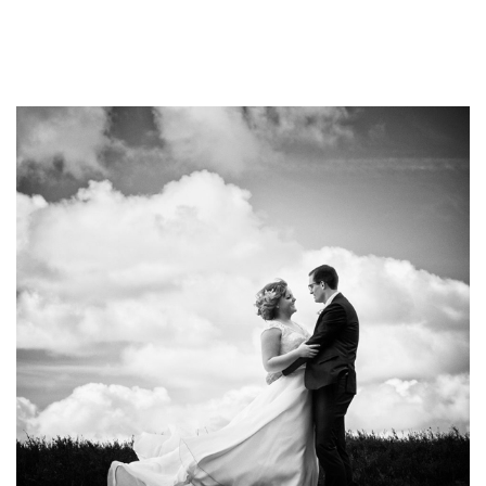
Vaak krijgen wij de vraag: “Kan je ook de muziek ’s avonds
bij het feest verzorgen?” Ja, dat kan! Daarvoor werken we
samen met DJ Productions: een DJ op je avondfeest met
live zang van de Song-Smederij. Er zijn dus heel veel
opties, daarom gaan we altijd persoonlijk met jullie in
gesprek om alle wensen door te nemen.
Kijk hier rustig even rond, of neem gewoon contact met
ons op als je vragen hebt.