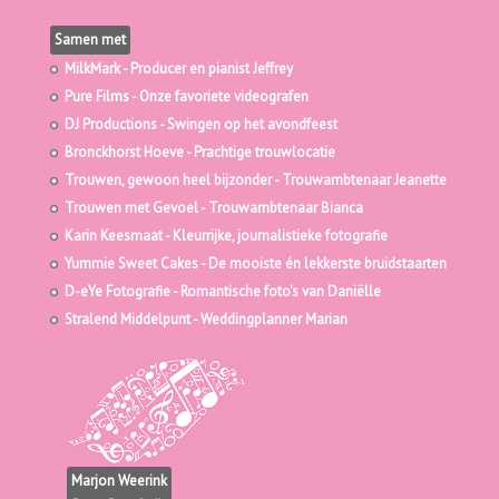
Menu
Wie zijn wij
Hoe werkt het
Wat kost het
Hoe het klinkt
Contact
Samen met
MilkMark
- Producer en pianist Jeffrey
Pure Films
- Onze favoriete videografen
DJ Productions
- Swingen op het avondfeest
Bronckhorst Hoeve
- Prachtige trouwlocatie
Trouwen, gewoon heel bijzonder
- Trouwambtenaar Jeanette
Trouwen met Gevoel
- Trouwambtenaar Bianca
Karin Keesmaat
- Kleurrijke, journalistieke fotografie
Yummie Sweet Cakes
- De mooiste én lekkerste bruidstaarten
D-eYe Fotografie
- Romantische foto's van Daniëlle