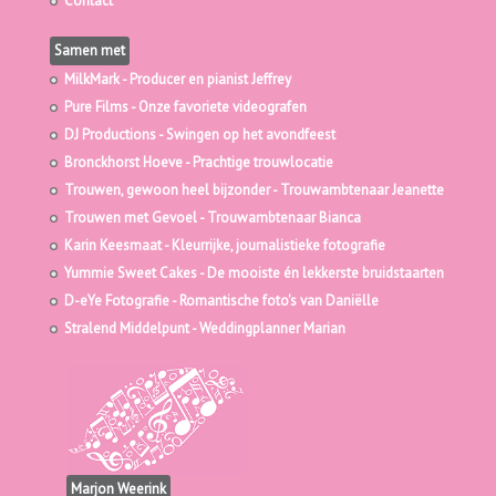
Contact
Samen met
MilkMark
- Producer en pianist Jeffrey
Pure Films
- Onze favoriete videografen
DJ Productions
- Swingen op het avondfeest
Bronckhorst Hoeve
- Prachtige trouwlocatie
Trouwen, gewoon heel bijzonder
- Trouwambtenaar Jeanette
Trouwen met Gevoel
- Trouwambtenaar Bianca
Karin Keesmaat
- Kleurrijke, journalistieke fotografie
Yummie Sweet Cakes
- De mooiste én lekkerste bruidstaarten
D-eYe Fotografie
- Romantische foto's van Daniëlle
Stralend Middelpunt
- Weddingplanner Marian
Marjon Weerink