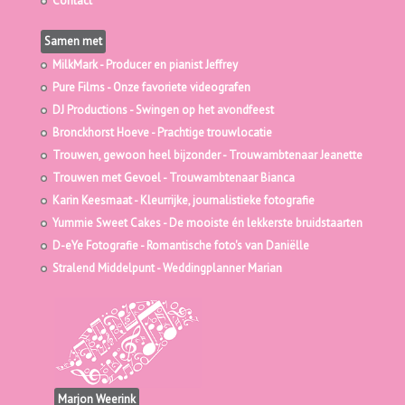
Contact
Samen met
MilkMark
- Producer en pianist Jeffrey
Pure Films
- Onze favoriete videografen
DJ Productions
- Swingen op het avondfeest
Bronckhorst Hoeve
- Prachtige trouwlocatie
Trouwen, gewoon heel bijzonder
- Trouwambtenaar Jeanette
Trouwen met Gevoel
- Trouwambtenaar Bianca
Karin Keesmaat
- Kleurrijke, journalistieke fotografie
Yummie Sweet Cakes
- De mooiste én lekkerste bruidstaarten
D-eYe Fotografie
- Romantische foto's van Daniëlle
Stralend Middelpunt
- Weddingplanner Marian
Marjon Weerink